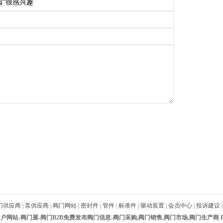
门供应商
|
泵供应商
|
阀门网站
|
密封件
|
管件
|
标准件
|
驱动装置
|
会员中心
|
投诉建议
网站-阀门屋-阀门B2B免费发布阀门信息-阀门采购,阀门销售,阀门市场,阀门生产商 Fam