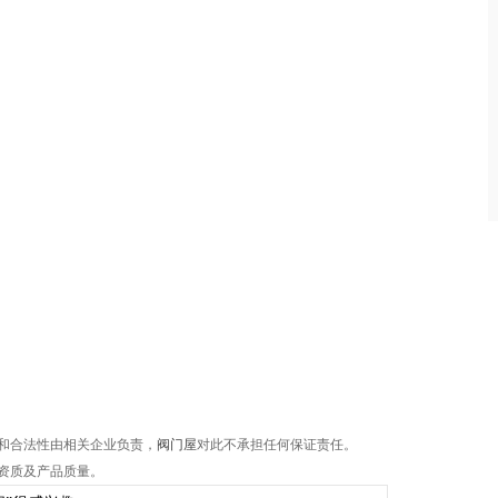
和合法性由相关企业负责，
阀门屋
对此不承担任何保证责任。
资质及产品质量。