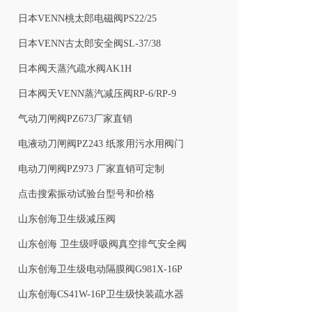
日本VENN桃太郎电磁阀PS22/25
日本VENN古太郎安全阀SL-37/38
日本阀天蒸汽疏水阀AK1H
日本阀天VENN蒸汽减压阀RP-6/RP-9
气动刀闸阀PZ673厂家直销
电液动刀闸阀PZ243 纸浆用污水用阀门
电动刀闸阀PZ973 厂家直销可定制
点击搜索振动试验台型号和价格
山东创海卫生级减压阀
山东创海 卫生级呼吸阀真空排气安全阀
山东创海卫生级电动隔膜阀G981X-16P
山东创海CS41W-16P卫生级快装疏水器