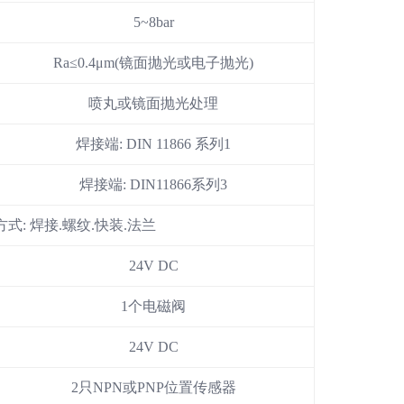
5~8bar
Ra≤0.4μm(镜面抛光或电子抛光
)
喷丸或镜面抛光处理
焊接端
: DIN 11866 系列1
焊接端
: DIN11866系列3
方式
: 焊接.螺纹.快装.法兰
24V DC
1个电磁阀
24V DC
2只
NPN或PNP位置传感器