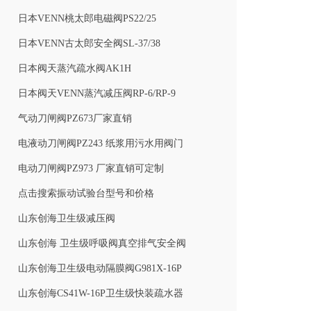
日本VENN桃太郎电磁阀PS22/25
日本VENN古太郎安全阀SL-37/38
日本阀天蒸汽疏水阀AK1H
日本阀天VENN蒸汽减压阀RP-6/RP-9
气动刀闸阀PZ673厂家直销
电液动刀闸阀PZ243 纸浆用污水用阀门
电动刀闸阀PZ973 厂家直销可定制
点击搜索振动试验台型号和价格
山东创海卫生级减压阀
山东创海 卫生级呼吸阀真空排气安全阀
山东创海卫生级电动隔膜阀G981X-16P
山东创海CS41W-16P卫生级快装疏水器