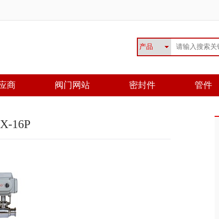
应商
阀门网站
密封件
管件
-16P